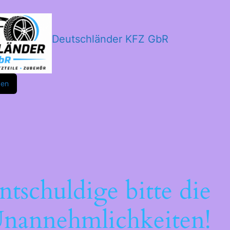
Deutschländer KFZ GbR
m
ok
den
ntschuldige bitte die
nannehmlichkeiten!