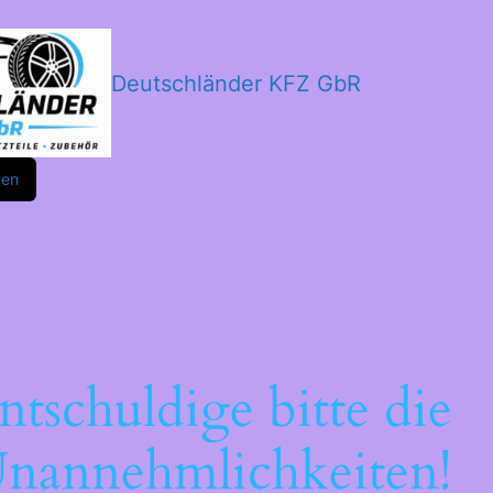
Deutschländer KFZ GbR
m
ok
den
ntschuldige bitte die
nannehmlichkeiten!