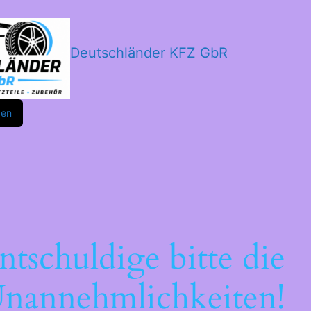
Deutschländer KFZ GbR
m
ok
den
ntschuldige bitte die
nannehmlichkeiten!