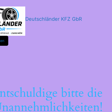
Deutschländer KFZ GbR
m
ok
den
ntschuldige bitte die
nannehmlichkeiten!