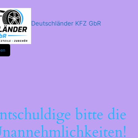
Deutschländer KFZ GbR
m
ok
den
ntschuldige bitte die
nannehmlichkeiten!