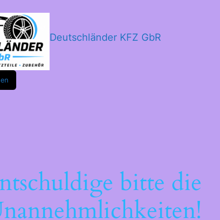
Deutschländer KFZ GbR
m
ok
den
ntschuldige bitte die
nannehmlichkeiten!