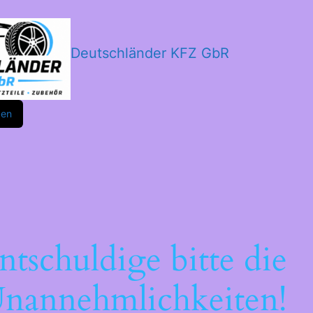
Deutschländer KFZ GbR
m
ok
den
ntschuldige bitte die
nannehmlichkeiten!