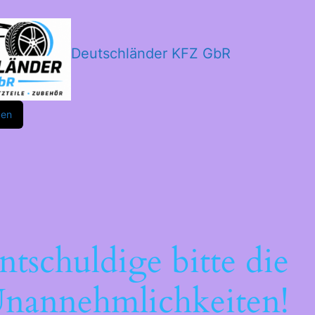
Deutschländer KFZ GbR
m
ok
den
ntschuldige bitte die
nannehmlichkeiten!