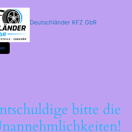
Deutschländer KFZ GbR
m
ok
den
ntschuldige bitte die
nannehmlichkeiten!