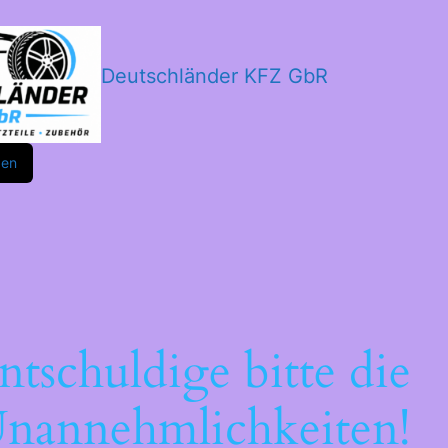
Deutschländer KFZ GbR
m
ok
den
ntschuldige bitte die
nannehmlichkeiten!