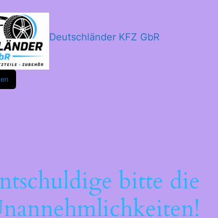
Deutschländer KFZ GbR
m
ok
den
ntschuldige bitte die
nannehmlichkeiten!