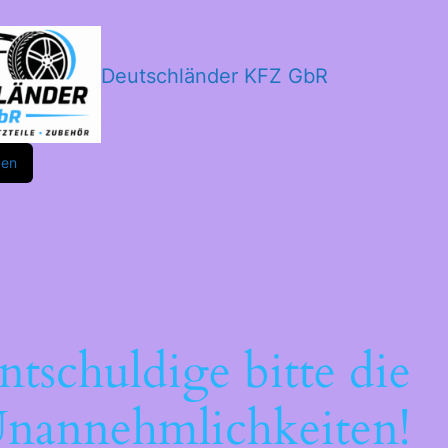
Deutschländer KFZ GbR
m
ok
den
ntschuldige bitte die
nannehmlichkeiten!