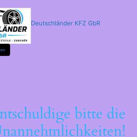
Deutschländer KFZ GbR
m
ok
den
ntschuldige bitte die
nannehmlichkeiten!