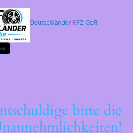
Deutschländer KFZ GbR
m
ok
den
ntschuldige bitte die
nannehmlichkeiten!