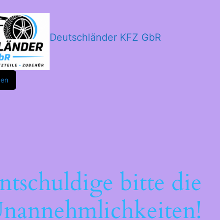
Deutschländer KFZ GbR
m
ok
den
ntschuldige bitte die
nannehmlichkeiten!