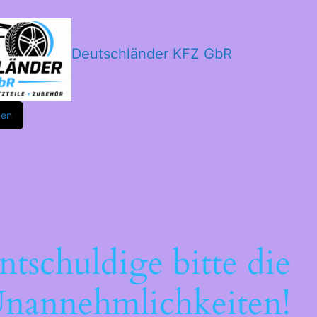
Deutschländer KFZ GbR
m
ok
den
ntschuldige bitte die
nannehmlichkeiten!