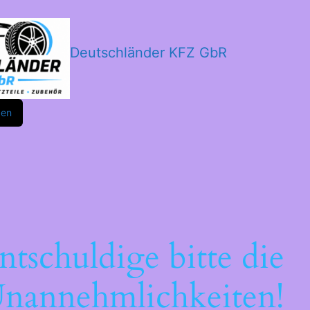
Deutschländer KFZ GbR
m
ok
den
ntschuldige bitte die
nannehmlichkeiten!