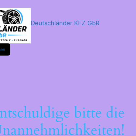
Deutschländer KFZ GbR
m
ok
den
ntschuldige bitte die
nannehmlichkeiten!