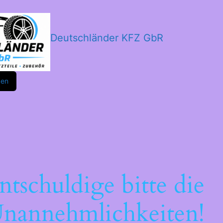
Deutschländer KFZ GbR
m
ok
den
ntschuldige bitte die
nannehmlichkeiten!