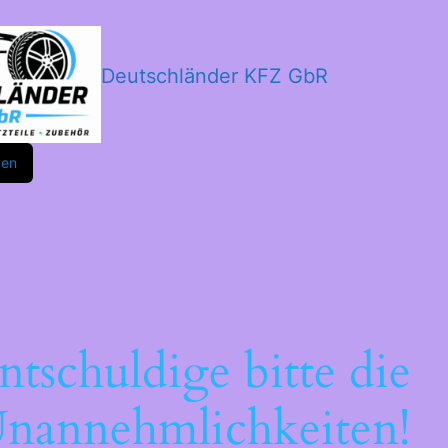
Deutschländer KFZ GbR
m
ok
den
ntschuldige bitte die
nannehmlichkeiten!