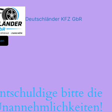
Deutschländer KFZ GbR
m
ok
den
ntschuldige bitte die
nannehmlichkeiten!