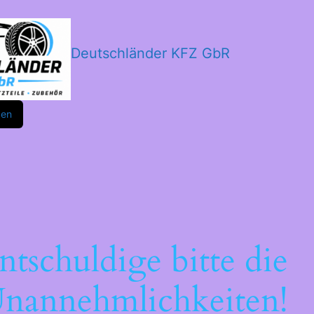
Deutschländer KFZ GbR
m
ok
den
ntschuldige bitte die
nannehmlichkeiten!