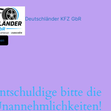
Deutschländer KFZ GbR
m
ok
den
ntschuldige bitte die
nannehmlichkeiten!