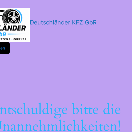
Deutschländer KFZ GbR
m
ok
den
ntschuldige bitte die
nannehmlichkeiten!