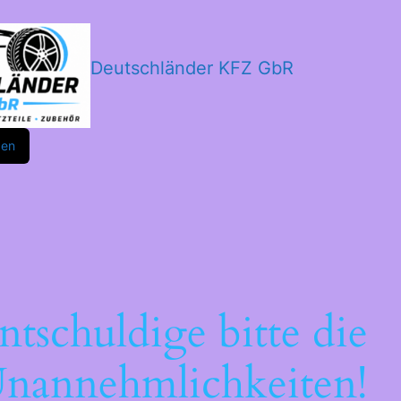
Deutschländer KFZ GbR
m
ok
den
ntschuldige bitte die
nannehmlichkeiten!