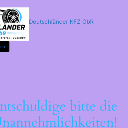
Deutschländer KFZ GbR
m
ok
den
ntschuldige bitte die
nannehmlichkeiten!