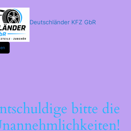
Deutschländer KFZ GbR
m
ok
den
ntschuldige bitte die
nannehmlichkeiten!