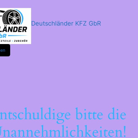
Deutschländer KFZ GbR
m
ok
den
ntschuldige bitte die
nannehmlichkeiten!