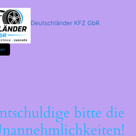
Deutschländer KFZ GbR
m
ok
den
ntschuldige bitte die
nannehmlichkeiten!