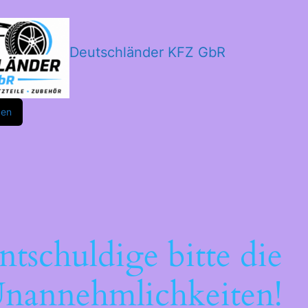
Deutschländer KFZ GbR
m
ok
den
ntschuldige bitte die
nannehmlichkeiten!