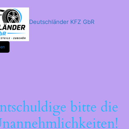
Deutschländer KFZ GbR
m
ok
den
ntschuldige bitte die
nannehmlichkeiten!