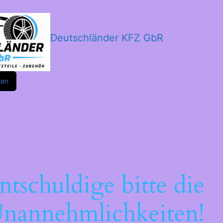
Deutschländer KFZ GbR
m
ok
den
ntschuldige bitte die
nannehmlichkeiten!