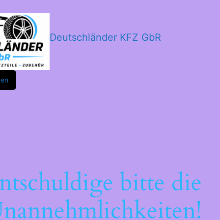
Deutschländer KFZ GbR
m
ok
den
ntschuldige bitte die
nannehmlichkeiten!