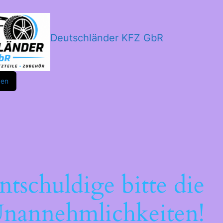
Deutschländer KFZ GbR
m
ok
den
ntschuldige bitte die
nannehmlichkeiten!