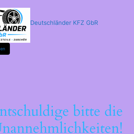
Deutschländer KFZ GbR
m
ok
den
ntschuldige bitte die
nannehmlichkeiten!