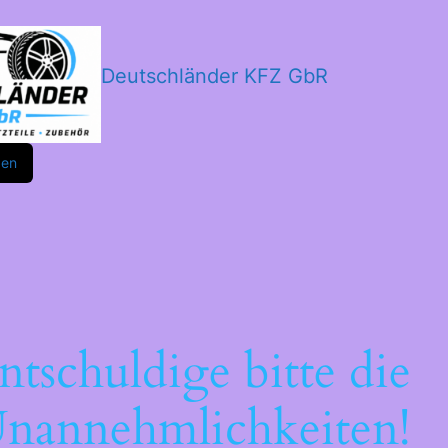
Deutschländer KFZ GbR
m
ok
den
ntschuldige bitte die
nannehmlichkeiten!