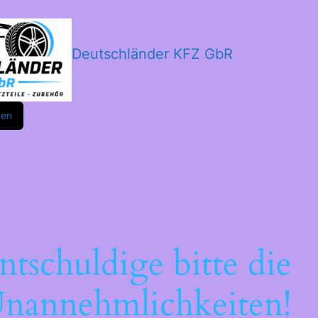
Deutschländer KFZ GbR
m
ok
den
ntschuldige bitte die
nannehmlichkeiten!