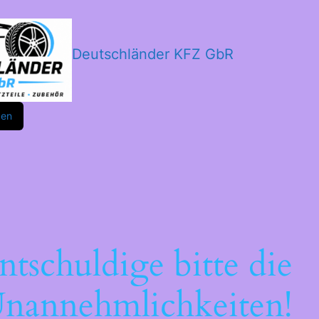
Deutschländer KFZ GbR
m
ok
den
ntschuldige bitte die
nannehmlichkeiten!