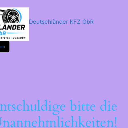
Deutschländer KFZ GbR
m
ok
den
ntschuldige bitte die
nannehmlichkeiten!