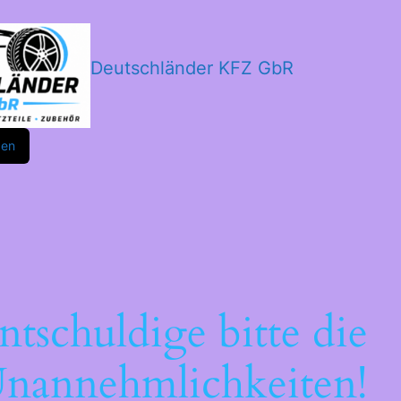
Deutschländer KFZ GbR
m
ok
den
ntschuldige bitte die
nannehmlichkeiten!