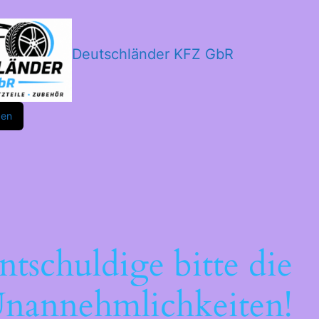
Deutschländer KFZ GbR
m
ok
den
ntschuldige bitte die
nannehmlichkeiten!