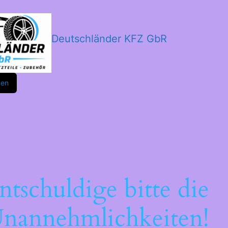
Deutschländer KFZ GbR
m
ok
den
ntschuldige bitte die
nannehmlichkeiten!