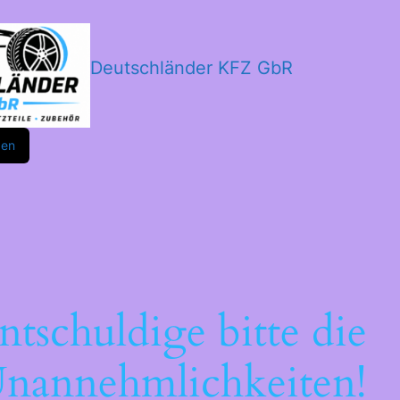
Deutschländer KFZ GbR
m
ok
den
ntschuldige bitte die
nannehmlichkeiten!