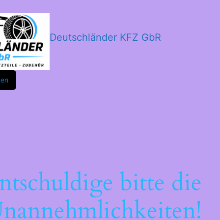
Deutschländer KFZ GbR
m
ok
den
ntschuldige bitte die
nannehmlichkeiten!