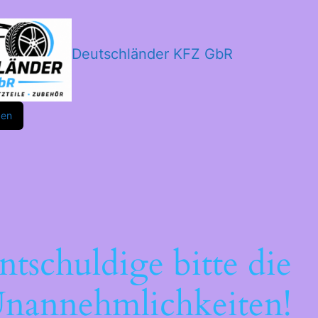
Deutschländer KFZ GbR
m
ok
den
ntschuldige bitte die
nannehmlichkeiten!