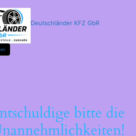
Deutschländer KFZ GbR
m
ok
den
ntschuldige bitte die
nannehmlichkeiten!