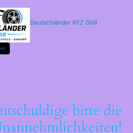
Deutschländer KFZ GbR
m
ok
den
ntschuldige bitte die
nannehmlichkeiten!