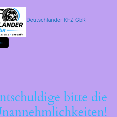
Deutschländer KFZ GbR
m
ok
den
ntschuldige bitte die
nannehmlichkeiten!