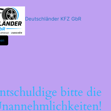
Deutschländer KFZ GbR
m
ok
den
ntschuldige bitte die
nannehmlichkeiten!