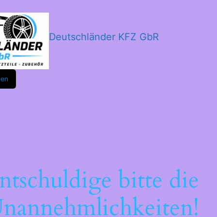
Deutschländer KFZ GbR
m
ok
den
ntschuldige bitte die
nannehmlichkeiten!